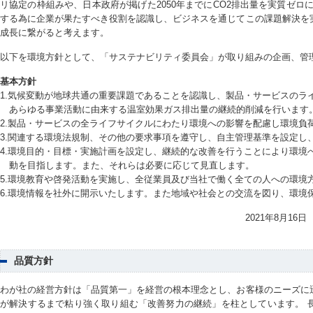
リ協定の枠組みや、日本政府が掲げた2050年までにCO2排出量を実質ゼロ
する為に企業が果たすべき役割を認識し、ビジネスを通じてこの課題解決を
成長に繋がると考えます。
以下を環境方針として、「サステナビリティ委員会」が取り組みの企画、管
基本方針
1.気候変動が地球共通の重要課題であることを認識し、製品・サービスのラ
あらゆる事業活動に由来する温室効果ガス排出量の継続的削減を行います
2.製品・サービスの全ライフサイクルにわたり環境への影響を配慮し環境負
3.関連する環境法規制、その他の要求事項を遵守し、自主管理基準を設定し
4.環境目的・目標・実施計画を設定し、継続的な改善を行うことにより環境
動を目指します。また、それらは必要に応じて見直します。
5.環境教育や啓発活動を実施し、全従業員及び当社で働く全ての人への環境
6.環境情報を社外に開示いたします。また地域や社会との交流を図り、環境
2021年8月1
品質方針
わが社の経営方針は「品質第一」を経営の根本理念とし、お客様のニーズに
が解決するまで粘り強く取り組む「改善努力の継続」を柱としています。 