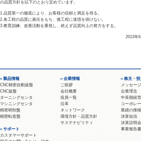
の品質方針を以下のとおり定めています。
1.品質第一の徹底により、お客様の信頼と満足を得る。
2.各工程の品質に責任をもち、後工程に迷惑を掛けない。
3.教育訓練、改善活動を重視し、絶えず品質向上の努力をする。
2013
製品情報
企業情報
株主・投
CNC精密自動旋盤
ご挨拶
メッセー
CNC旋盤
会社概要
企業理念
ターニングセンタ
役員一覧
中長期経
マシニングセンタ
沿革
コーポレ
精密研削盤
ネットワーク
業績の推
精密転造盤
環境方針・品質方針
決算短信
サステナビリティ
決算説明
サポート
事業報告
カスタマーサポート