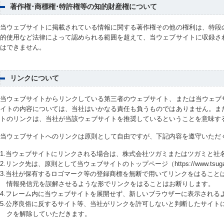
著作権･商標権･特許権等の知的財産権について
当ウェブサイトに掲載されている情報に関する著作権その他の権利は、特段
的使用など法律によって認められる範囲を超えて、当ウェブサイトに収録さ
はできません。
リンクについて
当ウェブサイトからリンクしている第三者のウェブサイト、または当ウェブ
イトの内容については、当社はいかなる責任も負うものではありません。ま
トのリンクは、当社が当該ウェブサイトを推奨しているということを意味す
当ウェブサイトへのリンクは原則として自由ですが、下記内容を遵守いただ
1.当ウェブサイトにリンクされる場合は、株式会社ツガミまたはツガミと社
2.リンク先は、原則として当ウェブサイトのトップページ（https://www.tsuga
3.当社が保有するロゴマーク等の登録商標を無断で用いてリンクをはること
情報発信元を誤解させるような形でリンクをはることはお断りします。
4.フレーム内に当ウェブサイトを展開せず、新しいブラウザーに表示される
5.公序良俗に反するサイト等、当社がリンクを許可しないと判断したサイト
クを解除していただきます。