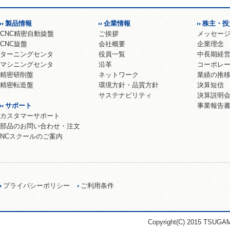
製品情報
企業情報
株主・投
CNC精密自動旋盤
ご挨拶
メッセー
CNC旋盤
会社概要
企業理念
ターニングセンタ
役員一覧
中長期経
マシニングセンタ
沿革
コーポレ
精密研削盤
ネットワーク
業績の推
精密転造盤
環境方針・品質方針
決算短信
サステナビリティ
決算説明
サポート
事業報告
カスタマーサポート
部品のお問い合わせ・注文
NCスクールのご案内
プライバシーポリシー
ご利用条件
Copyright(C) 2015 TSUGA