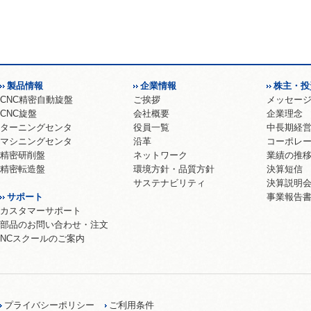
製品情報
企業情報
株主・投
CNC精密自動旋盤
ご挨拶
メッセー
CNC旋盤
会社概要
企業理念
ターニングセンタ
役員一覧
中長期経
マシニングセンタ
沿革
コーポレ
精密研削盤
ネットワーク
業績の推
精密転造盤
環境方針・品質方針
決算短信
サステナビリティ
決算説明
サポート
事業報告
カスタマーサポート
部品のお問い合わせ・注文
NCスクールのご案内
プライバシーポリシー
ご利用条件