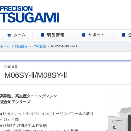
ホーム
製品情報
サポート
ホーム
＞
製品情報
＞
CNC旋盤
＞ M06SY-Ⅱ/M08SY-Ⅱ
CNC旋盤
M06SY-Ⅱ/M08SY-Ⅱ
高剛性、高生産ターニングマシン
複合加工シリーズ
●12面タレット全ポジションにミーリングツールの取り
付けが可能
●Y軸付き刃物台で工程集約