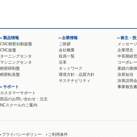
製品情報
企業情報
株主・投
CNC精密自動旋盤
ご挨拶
メッセー
CNC旋盤
会社概要
企業理念
ターニングセンタ
役員一覧
中長期経
マシニングセンタ
沿革
コーポレ
精密研削盤
ネットワーク
業績の推
精密転造盤
環境方針・品質方針
決算短信
サステナビリティ
決算説明
サポート
事業報告
カスタマーサポート
部品のお問い合わせ・注文
NCスクールのご案内
プライバシーポリシー
ご利用条件